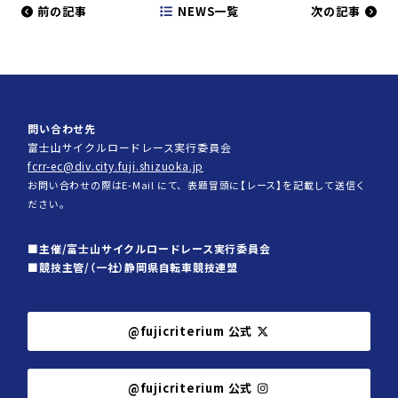
前の記事
NEWS一覧
次の記事
問い合わせ先
富士山サイクルロードレース実行委員会
fcrr-ec@div.city.fuji.shizuoka.jp
お問い合わせの際はE-Mail にて、表題冒頭に【レース】を記載して送信く
ださい。
主催/富士山サイクルロードレース実行委員会
競技主管/（一社）静岡県自転車競技連盟
@fujicriterium 公式
@fujicriterium 公式