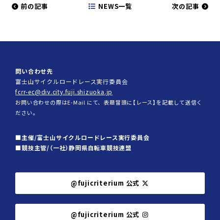
前の記事
NEWS一覧
次の記事
問い合わせ先
富士山サイクルロードレース実行委員会
fcrr-ec@div.city.fuji.shizuoka.jp
お問い合わせの際はE-Mail にて、表題冒頭に【レース】を記載して送信く
ださい。
主催/富士山サイクルロードレース実行委員会
競技主管/（一社）静岡県自転車競技連盟
@fujicriterium 公式
@fujicriterium 公式