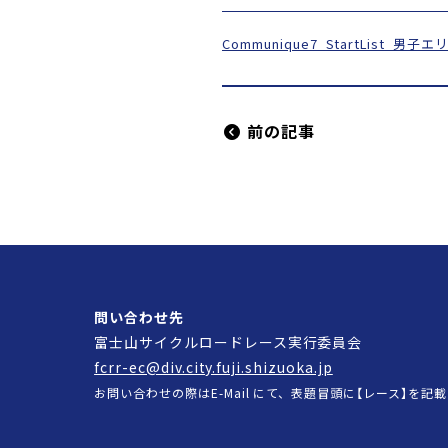
Communique7_StartList_男子
前の記事
問い合わせ先
富士山サイクルロードレース実行委員会
fcrr-ec@div.city.fuji.shizuoka.jp
お問い合わせの際はE-Mail にて、表題冒頭に【レース】を